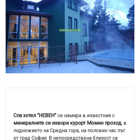
Спа хотел “НЕВЕН”
се намира в известния с
минералните си извори курорт Момин проход
, в
подножието на Средна гора, на половин час път
от град София. В непосредствена близост са