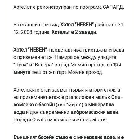
Хотелът е реконструиран по програма САПАРД.
В сегашният си вид
Хотел “НЕВЕН”
работи от 31.
12. 2008 година.
Хотелът е 2 звезди.
Хотел
“НЕВЕН”
, представлява триетажна сграда
с приземен етаж. Намира се между улиците
"Луна" и "Венера" в град Момин проход, на
три
минути
пеш от жп гара Момин проход.
Хотелските стаи заемат първи и втори етаж, а
на приземният етаж е разположен малък
Спа -
комлекс
с басейн
(тип "миро")
с м
инерална
вода
и две съвременни
вибромасажни вани
.
Поради Covit спа комплексът не работи!
Външният басейн
също е с минерална вода
, и е