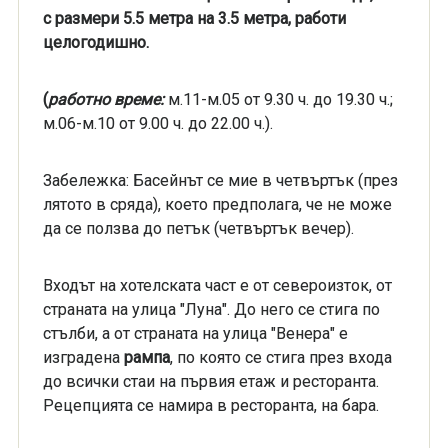
с размери 5.5 метра на 3.5 метра, работи
целогодишно.
(
работно време:
м.11-м.05 от 9.30 ч. до 19.30 ч.;
м.06-м.10 от 9.00 ч. до 22.00 ч.).
Забележка: Басейнът се мие в четвъртък (през
лятото в сряда), което предполага, че не може
да се ползва до петък (четвъртък вечер).
Входът на хотелската част е от североизток, от
страната на улица "Луна". До него се стига по
стълби, а от страната на улица "Венера" е
изградена
рампа
, по която се стига през входа
до всички стаи на първия етаж и ресторанта.
Рецепцията се намира в ресторанта, на бара.