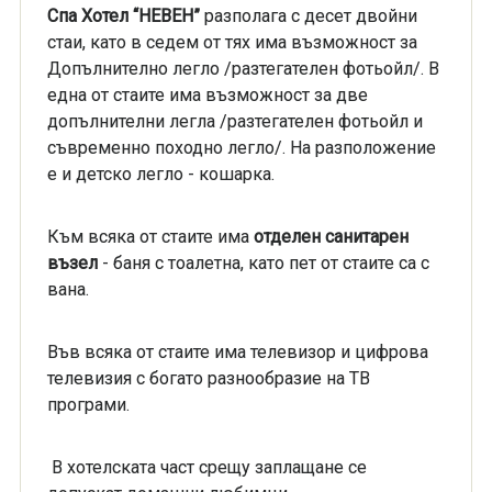
Спа Хотел
“НЕВЕН”
разполага с десет двойни
стаи, като в седем от тях има възможност за
Допълнително легло /разтегателен фотьойл/. В
една от стаите има възможност за две
допълнителни легла /разтегателен фотьойл и
съвременно походно легло/. На разположение
е и детско легло - кошарка.
Към всяка от стаите има
отделен санитарен
възел
- баня с тоалетна, като пет от стаите са с
вана.
Във всяка от стаите има телевизор и цифрова
телевизия с богато разнообразие на ТВ
програми.
В хотелската част срещу заплащане се